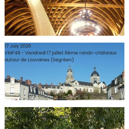
17 July 2026
VMF49 - Vendredi 17 juillet 6ème rando-châteaux
autour de Louvaines (Segréen)
13 June 2026
VMF49 - Rando Rétro - 2026