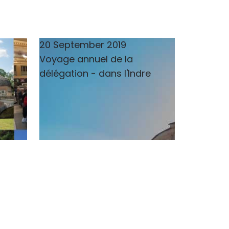
20 September 2019
Voyage annuel de la
délégation - dans l'Indre