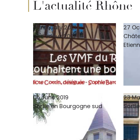
L'actualité Rhône
01 January 2021
27 Oc
Nos voeux 2021
Châte
Etien
06 June 2019
23 Ma
Sortie en Bourgogne sud
Sorti