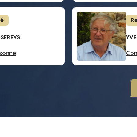
té
Re
 SEREYS
YVE
rsonne
Con