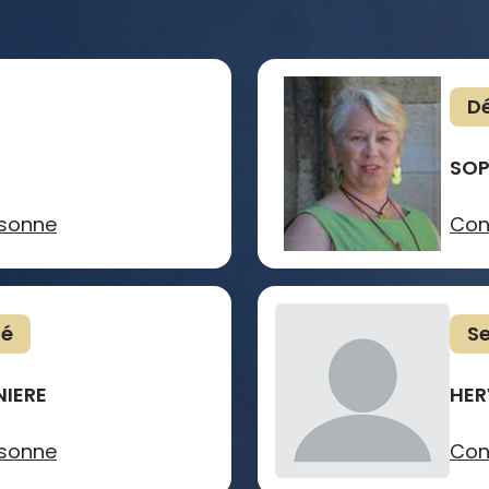
Dé
SOP
rsonne
Con
té
Se
NIERE
HER
rsonne
Con